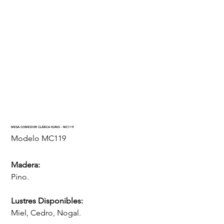
MESA COMEDOR CLÁSICA KUNO - MC119
SKU
Modelo
MC119
MC119
Madera:
Pino.
Lustres Disponibles:
Miel, Cedro, Nogal.