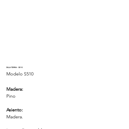
SILLA TERRA - S510
SKU
Modelo
S510
S510
Madera:
Pino
Asiento:
Madera.